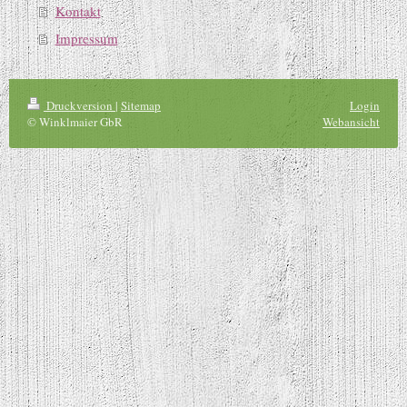
Kontakt
Impressum
Druckversion
|
Sitemap
Login
© Winklmaier GbR
Webansicht